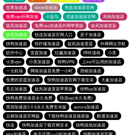
坚果加速器
tiktok加速器
狗急加速器官网
免费vqn外网加速
小蓝鸟
优途加速器官网
风驰加速器
旋风加速器
免费vps加速器外网苹果版
旋风加速度器
快连加速器
快连加速器官网入口
原子加速器
快鸭加速器
快柠檬加速器
旋风加速度器
外网网址导航
软件中心
雷霆加速
狂飙加速器
哔咔漫画
小美
小美vpn
小美加速器
快鸭VPN
上ins可以用的加速器
一元机场
网络加速器免费一小时
西柚加速器
免费的雷霆加速器
快鸭加速器官网下载安卓
大象加速器
毛豆加速器
旋风加速度器苹果版
快鸭vp加速器
快鸭免费加速器永久免费
快连vp(永久免费)
黑洞加速器3.0.6永久免费安卓版
aurora加速器
云梯加速器官网版
下载快鸭加速器最新版
酷通加速器
快连
快鸭加速器下载官网安卓
快鸭游戏加速器
aha加速器
每天试用一小时加速器
快鸭加速器官网