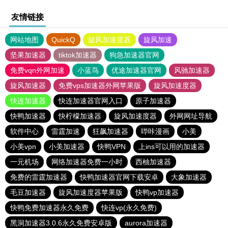
友情链接
网站地图
QuickQ
旋风加速度器
旋风加速
坚果加速器
tiktok加速器
狗急加速器官网
免费vqn外网加速
小蓝鸟
优途加速器官网
风驰加速器
旋风加速器
免费vps加速器外网苹果版
旋风加速度器
快连加速器
快连加速器官网入口
原子加速器
快鸭加速器
快柠檬加速器
旋风加速度器
外网网址导航
软件中心
雷霆加速
狂飙加速器
哔咔漫画
小美
小美vpn
小美加速器
快鸭VPN
上ins可以用的加速器
一元机场
网络加速器免费一小时
西柚加速器
免费的雷霆加速器
快鸭加速器官网下载安卓
大象加速器
毛豆加速器
旋风加速度器苹果版
快鸭vp加速器
快鸭免费加速器永久免费
快连vp(永久免费)
黑洞加速器3.0.6永久免费安卓版
aurora加速器