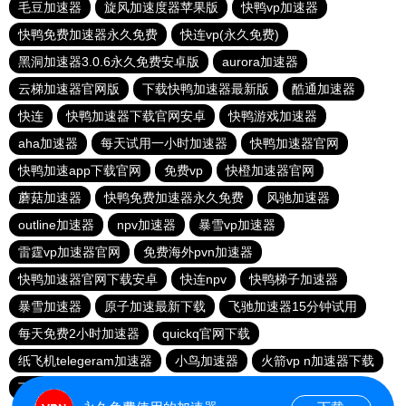
毛豆加速器
旋风加速度器苹果版
快鸭vp加速器
快鸭免费加速器永久免费
快连vp(永久免费)
黑洞加速器3.0.6永久免费安卓版
aurora加速器
云梯加速器官网版
下载快鸭加速器最新版
酷通加速器
快连
快鸭加速器下载官网安卓
快鸭游戏加速器
aha加速器
每天试用一小时加速器
快鸭加速器官网
快鸭加速app下载官网
免费vp
快橙加速器官网
蘑菇加速器
快鸭免费加速器永久免费
风驰加速器
outline加速器
npv加速器
暴雪vp加速器
雷霆vp加速器官网
免费海外pvn加速器
快鸭加速器官网下载安卓
快连npv
快鸭梯子加速器
暴雪加速器
原子加速最新下载
飞驰加速器15分钟试用
每天免费2小时加速器
quickq官网下载
纸飞机telegeram加速器
小鸟加速器
火箭vp n加速器下载
下载npv加速器
旋风加速官网下载
蜜蜂加速器