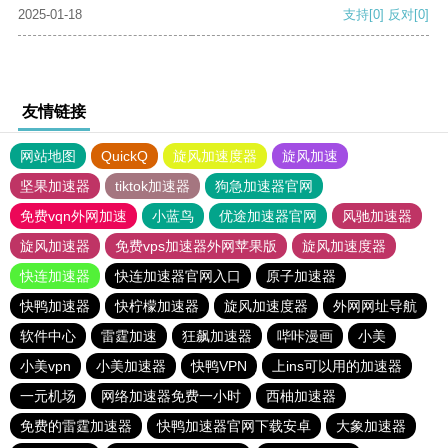
2025-01-18
支持
[0]
反对
[0]
友情链接
网站地图
QuickQ
旋风加速度器
旋风加速
坚果加速器
tiktok加速器
狗急加速器官网
免费vqn外网加速
小蓝鸟
优途加速器官网
风驰加速器
旋风加速器
免费vps加速器外网苹果版
旋风加速度器
快连加速器
快连加速器官网入口
原子加速器
快鸭加速器
快柠檬加速器
旋风加速度器
外网网址导航
软件中心
雷霆加速
狂飙加速器
哔咔漫画
小美
小美vpn
小美加速器
快鸭VPN
上ins可以用的加速器
一元机场
网络加速器免费一小时
西柚加速器
免费的雷霆加速器
快鸭加速器官网下载安卓
大象加速器