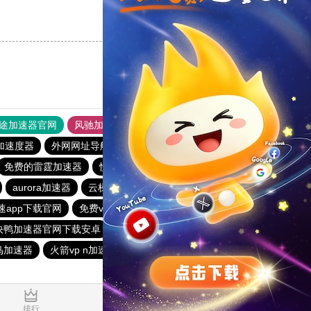
支持
[0]
反对
[0]
途加速器官网
风驰加速器
旋风加速器
加速度器
外网网址导航
软件中心
雷霆加速
狂飙加速器
免费的雷霆加速器
快鸭加速器官网下载安卓
大象加速器
aurora加速器
云梯加速器官网版
下载快鸭加速器最新版
速app下载官网
免费vp
快橙加速器官网
蘑菇加速器
快鸭加速器官网下载安卓
快连npv
快鸭梯子加速器
鸟加速器
火箭vp n加速器下载
下载npv加速器
0.021350s
排行
推荐