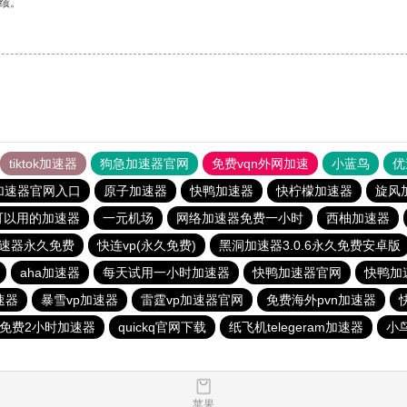
绩。
tiktok加速器
狗急加速器官网
免费vqn外网加速
小蓝鸟
优
加速器官网入口
原子加速器
快鸭加速器
快柠檬加速器
旋风
s可以用的加速器
一元机场
网络加速器免费一小时
西柚加速器
速器永久免费
快连vp(永久免费)
黑洞加速器3.0.6永久免费安卓版
aha加速器
每天试用一小时加速器
快鸭加速器官网
快鸭加
速器
暴雪vp加速器
雷霆vp加速器官网
免费海外pvn加速器
免费2小时加速器
quickq官网下载
纸飞机telegeram加速器
小
苹果