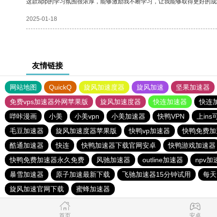
这款app的学习氛围很浓厚，能够激励我不断学习，让我能够取得更好的成
2025-01-18
友情链接
网站地图
QuickQ
旋风加速度器
旋风加速
坚果加速器
免费vps加速器外网苹果版
旋风加速度器
快连加速器
快连
哔咔漫画
小美
小美vpn
小美加速器
快鸭VPN
上in
毛豆加速器
旋风加速度器苹果版
快鸭vp加速器
快鸭免费加
酷通加速器
快连
快鸭加速器下载官网安卓
快鸭游戏加速器
快鸭免费加速器永久免费
风驰加速器
outline加速器
npv加
暴雪加速器
原子加速最新下载
飞驰加速器15分钟试用
每天
旋风加速官网下载
蜜蜂加速器
首页
安卓